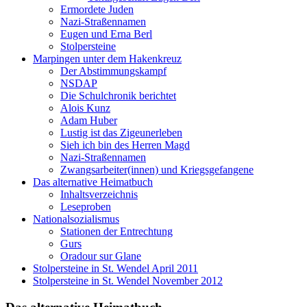
Ermordete Juden
Nazi-Straßennamen
Eugen und Erna Berl
Stolpersteine
Marpingen unter dem Hakenkreuz
Der Abstimmungskampf
NSDAP
Die Schulchronik berichtet
Alois Kunz
Adam Huber
Lustig ist das Zigeunerleben
Sieh ich bin des Herren Magd
Nazi-Straßennamen
Zwangsarbeiter(innen) und Kriegsgefangene
Das alternative Heimatbuch
Inhaltsverzeichnis
Leseproben
Nationalsozialismus
Stationen der Entrechtung
Gurs
Oradour sur Glane
Stolpersteine in St. Wendel April 2011
Stolpersteine in St. Wendel November 2012