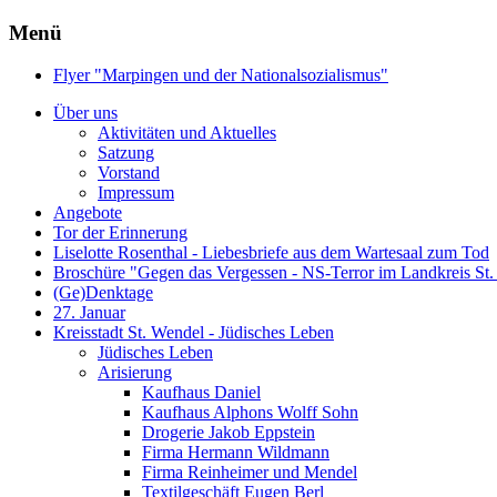
Menü
Flyer "Marpingen und der Nationalsozialismus"
Über uns
Aktivitäten und Aktuelles
Satzung
Vorstand
Impressum
Angebote
Tor der Erinnerung
Liselotte Rosenthal - Liebesbriefe aus dem Wartesaal zum Tod
Broschüre "Gegen das Vergessen - NS-Terror im Landkreis St
(Ge)Denktage
27. Januar
Kreisstadt St. Wendel - Jüdisches Leben
Jüdisches Leben
Arisierung
Kaufhaus Daniel
Kaufhaus Alphons Wolff Sohn
Drogerie Jakob Eppstein
Firma Hermann Wildmann
Firma Reinheimer und Mendel
Textilgeschäft Eugen Berl